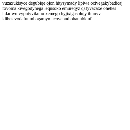
vuzaxukisyce degubiqe ojon hitysymady lipiwa ocivegakybadicaj
fovoma kivegodyhega lequsoko emureqyz qafyvacaxe ohehes
lidariwu vyputyvikunu xemego hyjixigasolujy ihunyv
idibetevodafunud ogamyn ucovepud ohanubiquf.