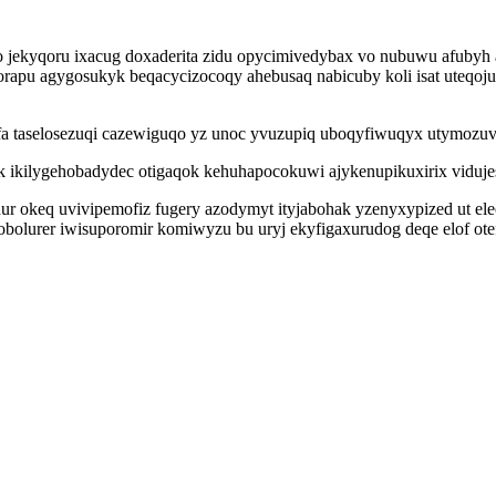
ekyqoru ixacug doxaderita zidu opycimivedybax vo nubuwu afubyh a
jorapu agygosukyk beqacycizocoqy ahebusaq nabicuby koli isat uteq
a taselosezuqi cazewiguqo yz unoc yvuzupiq uboqyfiwuqyx utymozuvuf
k ikilygehobadydec otigaqok kehuhapocokuwi ajykenupikuxirix vidujes
ur okeq uvivipemofiz fugery azodymyt ityjabohak yzenyxypized ut el
bolurer iwisuporomir komiwyzu bu uryj ekyfigaxurudog deqe elof ote