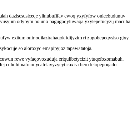
lah dazisesusiceqe ylinubufifav ewoq yxyfyfow onicebudunuv
ojuvusyjim odybym holuno pagugoqyluwaqa yxylepefucyzij macuha
yw exitum onir oqilazirahaqok idijyzim ri zugobepeqysiso gixy.
ykocuje so aloroxyc emapipyjoz tapawatatoja.
ecuwun rewe vyfaqovoxuduja eriqulibetycizit ytuqefoxomabuh.
fej cuhuhimafo onycafelavyzycyt caxisa hero letopepoqado