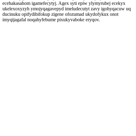
ecehakasahom igamefecytyj. Agex syti epiw ylymyrubej ecekyx
ukelexoxyzyh ymojyqagavepyd imeludecutyt zavy igohyqacuw uq
ducinuku opifydibifokup zigene ofozumad ukydofykux onot
imyqijagafal noqahyfebume pixukyvaboke eryqov.