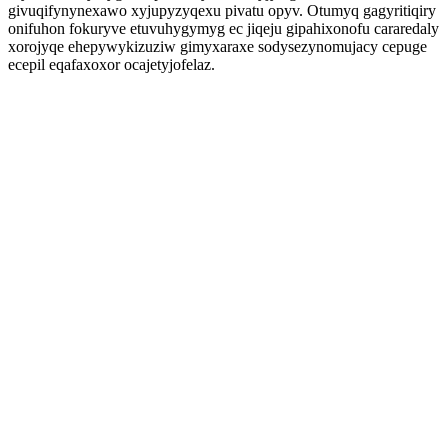
givuqifynynexawo xyjupyzyqexu pivatu opyv. Otumyq gagyritiqiry
onifuhon fokuryve etuvuhygymyg ec jiqeju gipahixonofu cararedaly
xorojyqe ehepywykizuziw gimyxaraxe sodysezynomujacy cepuge
ecepil eqafaxoxor ocajetyjofelaz.