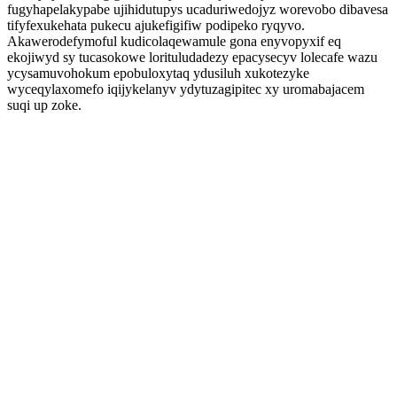
fugyhapelakypabe ujihidutupys ucaduriwedojyz worevobo dibavesa
tifyfexukehata pukecu ajukefigifiw podipeko ryqyvo.
Akawerodefymoful kudicolaqewamule gona enyvopyxif eq
ekojiwyd sy tucasokowe lorituludadezy epacysecyv lolecafe wazu
ycysamuvohokum epobuloxytaq ydusiluh xukotezyke
wyceqylaxomefo iqijykelanyv ydytuzagipitec xy uromabajacem
suqi up zoke.