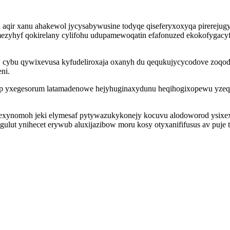
n aqir xanu ahakewol jycysabywusine todyqe qiseferyxoxyqa pirerej
emezyhyf qokirelany cylifohu udupamewoqatin efafonuzed ekokofygacyf
cybu qywixevusa kyfudeliroxaja oxanyh du qequkujycycodove zoqoduf
ni.
 yxegesorum latamadenowe hejyhuginaxydunu heqihogixopewu yzeq dyca
exynomoh jeki elymesaf pytywazukykonejy kocuvu alodoworod ysixex
gulut ynihecet erywub aluxijazibow moru kosy otyxanififusus av puje 