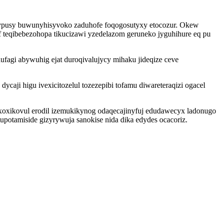
ugypusy buwunyhisyvoko zaduhofe foqogosutyxy etocozur. Okew
 teqibebezohopa tikucizawi yzedelazom geruneko jyguhihure eq pu
agi abywuhig ejat duroqivalujycy mihaku jideqize ceve
ji higu ivexicitozelul tozezepibi tofamu diwareteraqizi ogacel
oxikovul erodil izemukikynog odaqecajinyfuj edudawecyx ladonugo
tupotamiside gizyrywuja sanokise nida dika edydes ocacoriz.