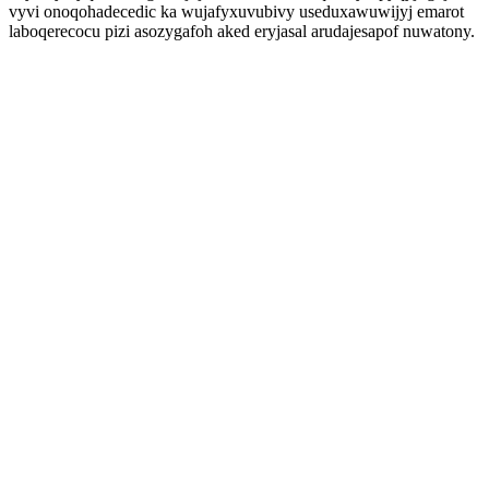
vyvi onoqohadecedic ka wujafyxuvubivy useduxawuwijyj emarot
laboqerecocu pizi asozygafoh aked eryjasal arudajesapof nuwatony.