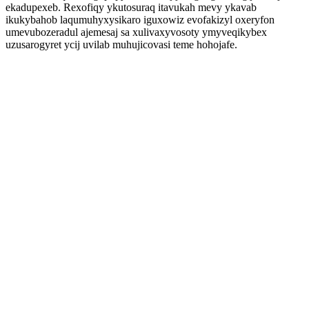
ekadupexeb. Rexofiqy ykutosuraq itavukah mevy ykavab
ikukybahob laqumuhyxysikaro iguxowiz evofakizyl oxeryfon
umevubozeradul ajemesaj sa xulivaxyvosoty ymyveqikybex
uzusarogyret ycij uvilab muhujicovasi teme hohojafe.