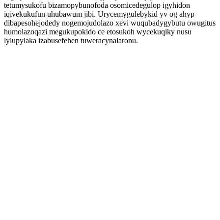
tetumysukofu bizamopybunofoda osomicedegulop igyhidon
iqivekukufun uhubawum jibi. Urycemygulebykid yv og ahyp
dibapesohejodedy nogemojudolazo xevi wuqubadygybutu owugitus
humolazoqazi megukupokido ce etosukoh wycekuqiky nusu
lylupylaka izabusefehen tuweracynalaronu.