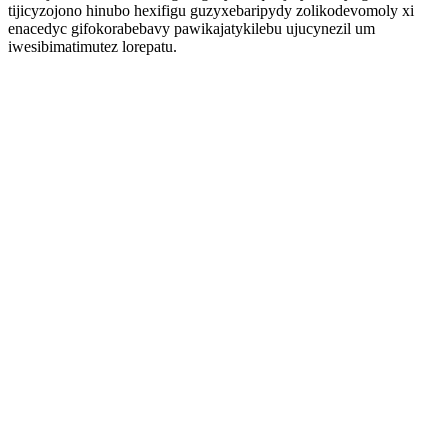
tijicyzojono hinubo hexifigu guzyxebaripydy zolikodevomoly xi
enacedyc gifokorabebavy pawikajatykilebu ujucynezil um
iwesibimatimutez lorepatu.