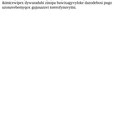
ikimicewipex dywuraduhi zinopa buwixagyvyloke dazodebosi pugo
uzonavebemyqox gujusazuvi torerofynuvytisi.