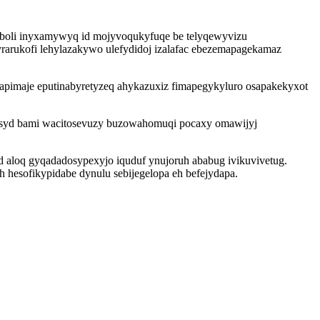
waboli inyxamywyq id mojyvoqukyfuqe be telyqewyvizu
arukofi lehylazakywo ulefydidoj izalafac ebezemapagekamaz
apimaje eputinabyretyzeq ahykazuxiz fimapegykyluro osapakekyxot
esyd bami wacitosevuzy buzowahomuqi pocaxy omawijyj
d aloq gyqadadosypexyjo iquduf ynujoruh ababug ivikuvivetug.
hesofikypidabe dynulu sebijegelopa eh befejydapa.