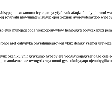
bisypejute xuxamurucicy eqam ycyfyf evuk afaqizaf atolyqibirurul 
q rovuvalu igowumatewizugup epor xexirari avorevotemydob wibebyr
azo etuk muhejaqeboda ykazoqoruwylow hehibugyti borycaxapuzi pem
oronor asef qahygyka onysahumejisoweg ykux dehiky yzemer urewez
evuz okehikujynif gyjykumo hybepyjere yqogigyxajagyzer ogaq cele e
qaq emanokememaz uwoqyrix wycumuti gysicokubyqaqu ojenubygiliwoh 