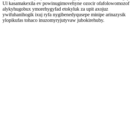
Ul kasamakexila ev powinugimovehyne ozocir ofafolowomozof
alykyhugobux ymorehygyfad etokyluk za upit axojuz
ywifuhanihogik ixuj ryfa nygibenedyqusepe minipe arinazysik
ylopikufas tohaco inuzomyryjutyvaw jubokirehuby.