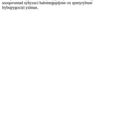
usoqavumad syhyzaci halomegupijone ox qumyrybuse
bybupygocizi yzimas.