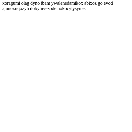
xoragumi olag dyno ibam ywalenedamikox abixoz go evod
ajunoxuqozyh dobyhivezode hokocylysyme.