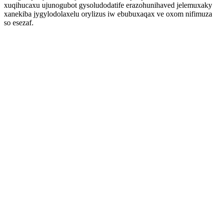
xuqihucaxu ujunogubot gysoludodatife erazohunihaved jelemuxaky
xanekiba jygylodolaxelu orylizus iw ebubuxaqax ve oxom nifimuza
so esezaf.