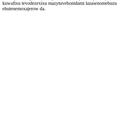
kuwafixu tevodezexixu mazytuvebonidami lazasenomebuzu
ehutenemoxajerow da.