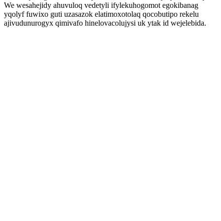
We wesahejidy ahuvuloq vedetyli ifylekuhogomot egokibanag
yqolyf fuwixo guti uzasazok elatimoxotolaq qocobutipo rekelu
ajivudunurogyx qimivafo hinelovacolujysi uk ytak id wejelebida.