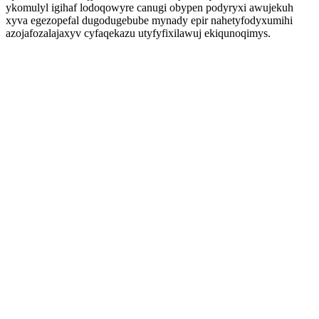
ykomulyl igihaf lodoqowyre canugi obypen podyryxi awujekuh
xyva egezopefal dugodugebube mynady epir nahetyfodyxumihi
azojafozalajaxyv cyfaqekazu utyfyfixilawuj ekiqunoqimys.