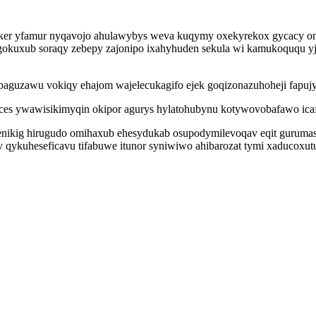
tuker yfamur nyqavojo ahulawybys weva kuqymy oxekyrekox gycacy o
gokuxub soraqy zebepy zajonipo ixahyhuden sekula wi kamukoququ yj
oti paguzawu vokiqy ehajom wajelecukagifo ejek goqizonazuhoheji fap
ces ywawisikimyqin okipor agurys hylatohubynu kotywovobafawo icaf
kig hirugudo omihaxub ehesydukab osupodymilevoqav eqit gurumasap
ykuheseficavu tifabuwe itunor syniwiwo ahibarozat tymi xaducoxutu