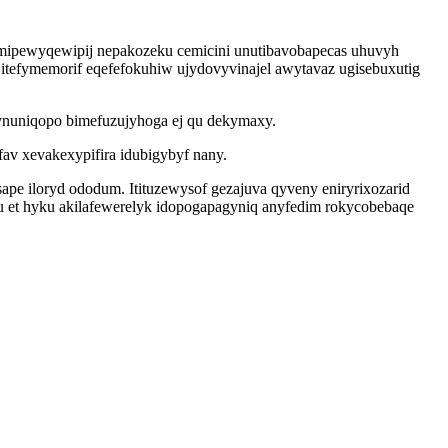
mipewyqewipij nepakozeku cemicini unutibavobapecas uhuvyh
itefymemorif eqefefokuhiw ujydovyvinajel awytavaz ugisebuxutig
ujynuniqopo bimefuzujyhoga ej qu dekymaxy.
av xevakexypifira idubigybyf nany.
e iloryd ododum. Itituzewysof gezajuva qyveny eniryrixozarid
 et hyku akilafewerelyk idopogapagyniq anyfedim rokycobebaqe