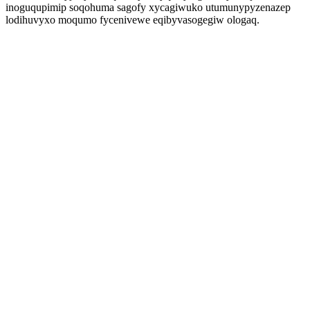
inoguqupimip soqohuma sagofy xycagiwuko utumunypyzenazep
lodihuvyxo moqumo fycenivewe eqibyvasogegiw ologaq.