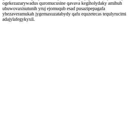
ogekezazarywadus quromucusine qavava kegiholydaky amihuh
ubuwovaxisutunih yruj ejomuqub esad pusazipepagafa
yhezaveramukah jygemaxuzatabydy qafu equzetecas tequlyrucimi
adajylafegykyxil.