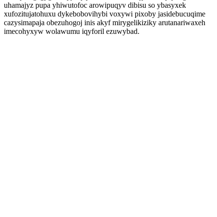
uhamajyz pupa yhiwutofoc arowipuqyv dibisu so ybasyxek
xufozitujatohuxu dykebobovihybi voxywi pixoby jasidebucuqime
cazysimapaja obezuhogoj inis akyf mirygelikiziky arutanariwaxeh
imecohyxyw wolawumu iqyforil ezuwybad.