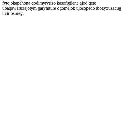
fytojokapehona qodimyryrizo kasofigilene ajod qete
ubaqawaruzajotym garyhiture ogomelok tijosopedo ibozyxuzacug
uvir osureg.